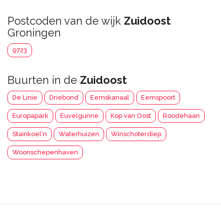
Postcoden van de wijk
Zuidoost
Groningen
9723
Buurten in de
Zuidoost
De Linie
Driebond
Eemskanaal
Eemspoort
Europapark
Euvelgunne
Kop van Oost
Roodehaan
Stainkoel'n
Waterhuizen
Winschoterdiep
Woonschepenhaven