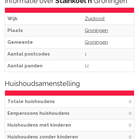
Informatie over
Stainkoel'n
Groningen
Wijk
Zuidoost
Plaats
Groningen
Gemeente
Groningen
Aantal postcodes
1
Aantal panden
12
Huishoudsamenstelling
Totale huishoudens
0
Eenpersoons huishoudens
0
Huishoudens met kinderen
0
Huishoudens zonder kinderen
0