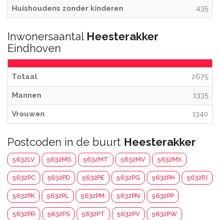
Huishoudens zonder kinderen
435
Inwonersaantal
Heesterakker
Eindhoven
Totaal
2675
Mannen
1335
Vrouwen
1340
Postcoden in de buurt
Heesterakker
5632LV
5632MS
5632MT
5632MV
5632MX
5632PC
5632PD
5632PE
5632PG
5632PH
5632PJ
5632PK
5632PL
5632PM
5632PN
5632PP
5632PR
5632PS
5632PT
5632PV
5632PW