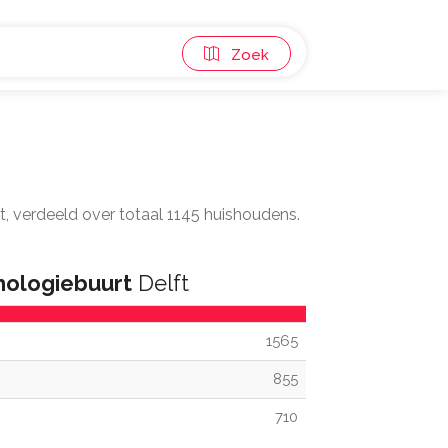
Zoek
rt, verdeeld over totaal 1145 huishoudens.
ologiebuurt
Delft
1565
855
710