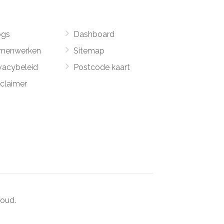
ogs
Dashboard
menwerken
Sitemap
vacybeleid
Postcode kaart
sclaimer
oud.