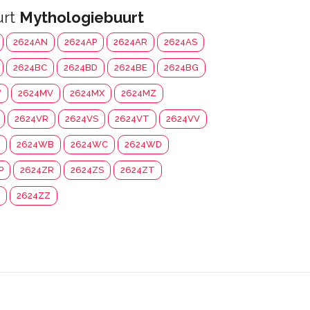
urt
Mythologiebuurt
2624AN
2624AP
2624AR
2624AS
2624BC
2624BD
2624BE
2624BG
W
2624MV
2624MX
2624MZ
2624VR
2624VS
2624VT
2624VV
2624WB
2624WC
2624WD
P
2624ZR
2624ZS
2624ZT
2624ZZ