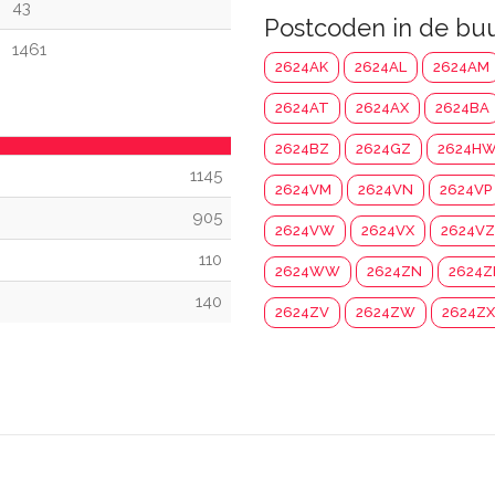
43
Postcoden in de bu
1461
2624AK
2624AL
2624AM
2624AT
2624AX
2624BA
2624BZ
2624GZ
2624H
1145
2624VM
2624VN
2624VP
905
2624VW
2624VX
2624VZ
110
2624WW
2624ZN
2624Z
140
2624ZV
2624ZW
2624ZX