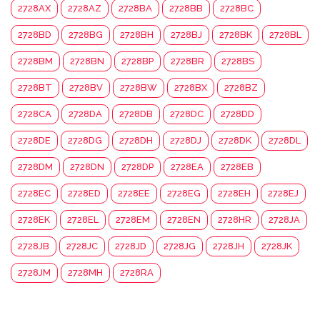
2728AX
2728AZ
2728BA
2728BB
2728BC
2728BD
2728BG
2728BH
2728BJ
2728BK
2728BL
2728BM
2728BN
2728BP
2728BR
2728BS
2728BT
2728BV
2728BW
2728BX
2728BZ
2728CA
2728DA
2728DB
2728DC
2728DD
2728DE
2728DG
2728DH
2728DJ
2728DK
2728DL
2728DM
2728DN
2728DP
2728EA
2728EB
2728EC
2728ED
2728EE
2728EG
2728EH
2728EJ
2728EK
2728EL
2728EM
2728EN
2728HR
2728JA
2728JB
2728JC
2728JD
2728JG
2728JH
2728JK
2728JM
2728MH
2728RA