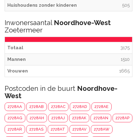
Huishoudens zonder kinderen
505
Inwonersaantal
Noordhove-West
Zoetermeer
Totaal
3175
Mannen
1510
Vrouwen
1665
Postcoden in de buurt
Noordhove-
West
2728AA
2728AB
2728AC
2728AD
2728AE
2728AG
2728AH
2728AJ
2728AK
2728AN
2728AP
2728AR
2728AS
2728AT
2728AV
2728AW