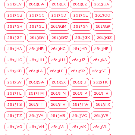
2613EV
2613EW
2613EX
2613EZ
2613GA
2613GB
2613GC
2613GD
2613GE
2613GG
2613GH
2613GL
2613GM
2613GN
2613GP
2613GT
2613GV
2613GW
2613GX
2613GZ
2613HA
2613HB
2613HC
2613HD
2613HE
2613HG
2613HH
2613HJ
2613JZ
2613KA
2613KB
2613LA
2613LE
2613SR
2613ST
2613SV
2613SW
2613SX
2613TJ
2613TK
2613TL
2613TM
2613TN
2613TP
2613TR
2613TS
2613TT
2613TV
2613TW
2613TX
2613TZ
2613VA
2613VB
2613VC
2613VE
2613VG
2613VH
2613VJ
2613VK
2613VL