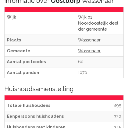
Informatie over
Oostdorp
Wassenaar
Wijk
Wijk 01
Noordoostelijk deel
der gemeente
Plaats
Wassenaar
Gemeente
Wassenaar
Aantal postcodes
60
Aantal panden
1070
Huishoudsamenstelling
Totale huishoudens
895
Eenpersoons huishoudens
330
Huishoudens met kinderen
345