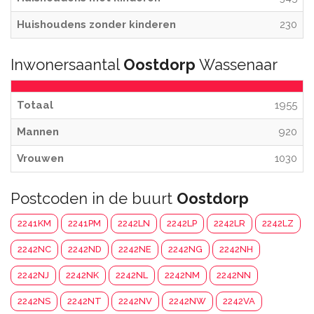
Huishoudens zonder kinderen
230
Inwonersaantal
Oostdorp
Wassenaar
Totaal
1955
Mannen
920
Vrouwen
1030
Postcoden in de buurt
Oostdorp
2241KM
2241PM
2242LN
2242LP
2242LR
2242LZ
2242NC
2242ND
2242NE
2242NG
2242NH
2242NJ
2242NK
2242NL
2242NM
2242NN
2242NS
2242NT
2242NV
2242NW
2242VA