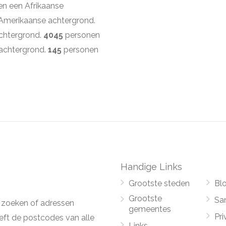
n een Afrikaanse
Amerikaanse achtergrond.
chtergrond.
4045
personen
 achtergrond.
145
personen
Handige Links
Grootste steden
Bl
Grootste
Sa
 zoeken of adressen
gemeentes
Pri
ft de postcodes van alle
Links