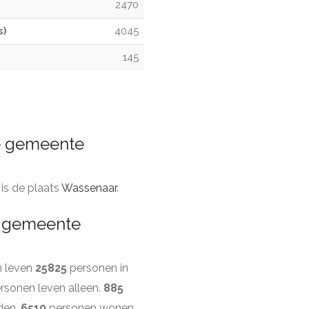
2470
s)
4045
145
de gemeente
t is de plaats
Wassenaar
.
e gemeente
n leven
25825
personen in
rsonen leven alleen.
885
den.
6510
personen wonen