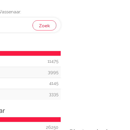
Wassenaar:
Zoek
11475
3995
4145
3335
ar
26250