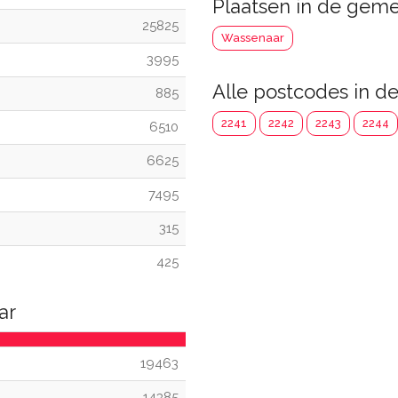
Plaatsen in de gem
25825
Wassenaar
3995
Alle postcodes in 
885
2241
2242
2243
2244
6510
6625
7495
315
425
ar
19463
14385