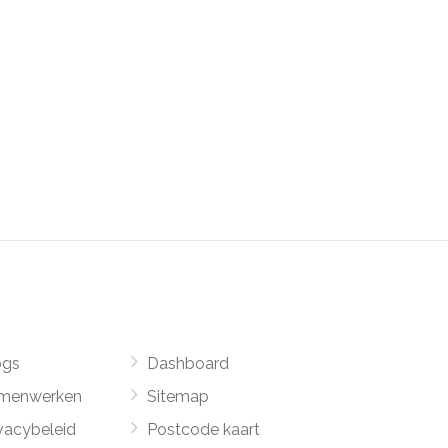
ogs
Dashboard
menwerken
Sitemap
vacybeleid
Postcode kaart