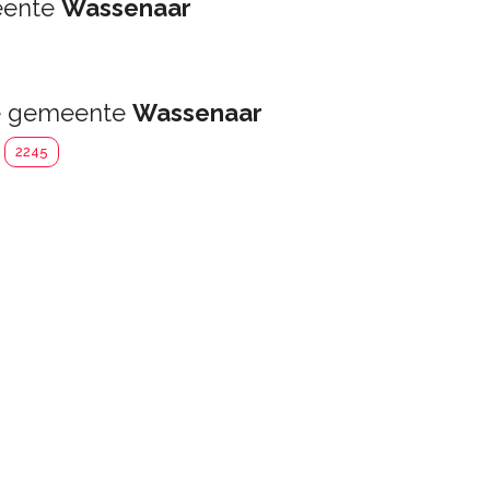
eente
Wassenaar
de gemeente
Wassenaar
2245