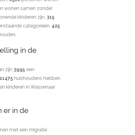
n wonen samen zonder
onende kinderen zijn.
315
enstaande categorieën.
425
shouden.
lling in de
n zijn
3995
een
11475
huishoudens hebben
n kinderen in Wassenaar
er in de
nen met een migratie