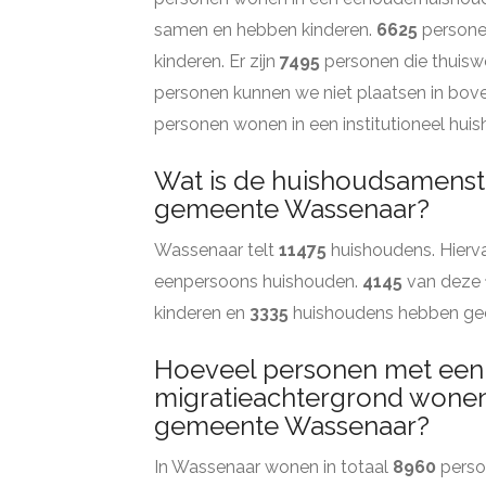
samen en hebben kinderen.
6625
persone
kinderen. Er zijn
7495
personen die thuisw
personen kunnen we niet plaatsen in bov
personen wonen in een institutioneel hui
Wat is de huishoudsamenste
gemeente Wassenaar?
Wassenaar telt
11475
huishoudens. Hierva
eenpersoons huishouden.
4145
van deze
kinderen en
3335
huishoudens hebben gee
Hoeveel personen met een
migratieachtergrond wonen 
gemeente Wassenaar?
In Wassenaar wonen in totaal
8960
perso