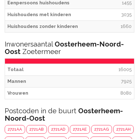
Eenpersoons huishoudens
1455
Huishoudens met kinderen
3035
Huishoudens zonder kinderen
1660
Inwonersaantal
Oosterheem-Noord-
Oost
Zoetermeer
Totaal
16005
Mannen
7925
Vrouwen
8080
Postcoden in de buurt
Oosterheem-
Noord-Oost
2721AA
2721AB
2721AD
2721AE
2721AG
2721AH