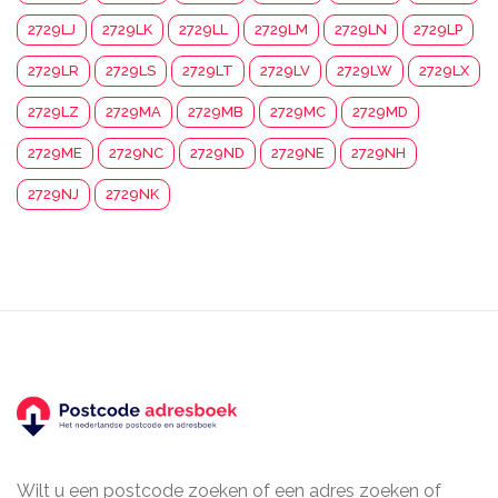
2729LJ
2729LK
2729LL
2729LM
2729LN
2729LP
2729LR
2729LS
2729LT
2729LV
2729LW
2729LX
2729LZ
2729MA
2729MB
2729MC
2729MD
2729ME
2729NC
2729ND
2729NE
2729NH
2729NJ
2729NK
Wilt u een postcode zoeken of een adres zoeken of