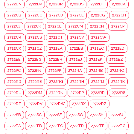
2722BN
2722BP
2722BR
2722BS
2722BT
2722CA
2722CB
2722CC
2722CD
2722CE
2722CG
2722CH
2722CJ
2722CK
2722CL
2722CM
2722CN
2722CP
2722CR
2722CS
2722CT
2722CV
2722CW
2722CX
2722CZ
2722EA
2722EB
2722EC
2722ED
2722EE
2722EG
2722EH
2722EJ
2722EK
2722EZ
2722PC
2722PN
2722PP
2722RA
2722RB
2722RC
2722RD
2722RE
2722RG
2722RH
2722RJ
2722RK
2722RL
2722RM
2722RN
2722RP
2722RR
2722RS
2722RT
2722RV
2722RW
2722RX
2722RZ
2722SB
2722SC
2722SE
2722SG
2722SH
2722SJ
2722TA
2722TB
2722TC
2722TD
2722TE
2722TG