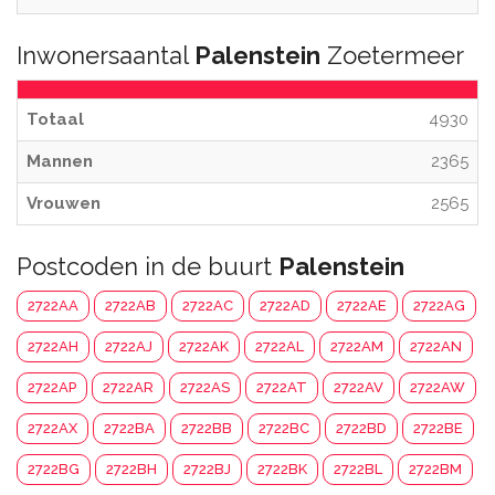
Inwonersaantal
Palenstein
Zoetermeer
Totaal
4930
Mannen
2365
Vrouwen
2565
Postcoden in de buurt
Palenstein
2722AA
2722AB
2722AC
2722AD
2722AE
2722AG
2722AH
2722AJ
2722AK
2722AL
2722AM
2722AN
2722AP
2722AR
2722AS
2722AT
2722AV
2722AW
2722AX
2722BA
2722BB
2722BC
2722BD
2722BE
2722BG
2722BH
2722BJ
2722BK
2722BL
2722BM