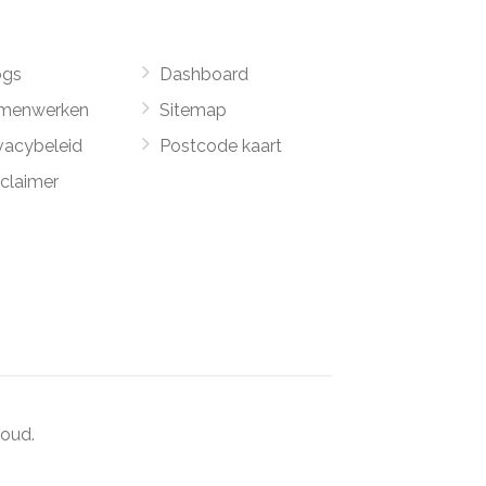
ogs
Dashboard
menwerken
Sitemap
vacybeleid
Postcode kaart
sclaimer
oud.