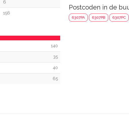
6
Postcoden in de bu
156
6307PA
6307PB
6307PC
140
35
40
65