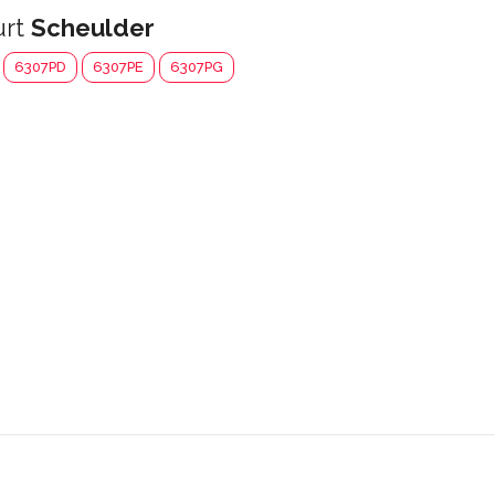
urt
Scheulder
6307PD
6307PE
6307PG