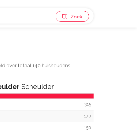
Zoek
eeld over totaal 140 huishoudens.
eulder
Scheulder
315
170
150