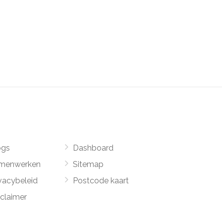
ogs
Dashboard
menwerken
Sitemap
vacybeleid
Postcode kaart
sclaimer