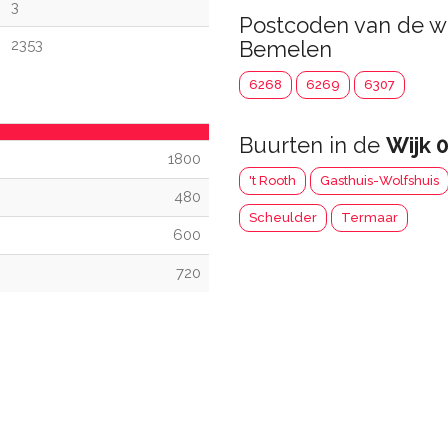
3
Postcoden van de w
2353
Bemelen
6268
6269
6307
Buurten in de
Wijk 
1800
't Rooth
Gasthuis-Wolfshuis
480
Scheulder
Termaar
600
720