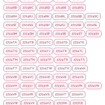
2724RB
2724RC
2724RD
2724RE
2724RG
2724RH
2724RJ
2724RK
2724RL
2724SB
2724SC
2724SE
2724SG
2724SH
2724SJ
2724SK
2724SL
2724SM
2724SN
2724SP
2724SR
2724ST
2724SV
2724TA
2724TB
2724TC
2724TD
2724TE
2724TG
2724TH
2724TJ
2724TK
2724TL
2724TM
2724TN
2724TP
2724TR
2724TS
2724TT
2724TV
2724TW
2724TX
2724VA
2724VB
2724VC
2724VD
2724VE
2724VG
2724VH
2724VJ
2724VK
2724VL
2724VM
2724VN
2724VP
2724VR
2724VS
2724VT
2724VV
2724VW
2724VX
2724VZ
2727AK
2727CE