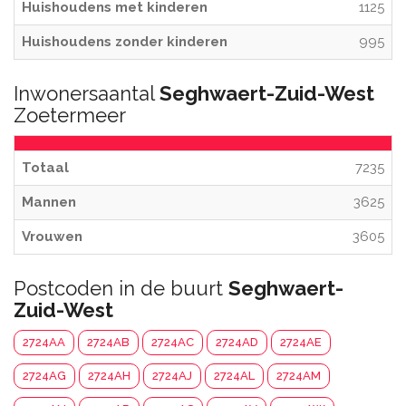
Huishoudens met kinderen
1125
Huishoudens zonder kinderen
995
Inwonersaantal
Seghwaert-Zuid-West
Zoetermeer
Totaal
7235
Mannen
3625
Vrouwen
3605
Postcoden in de buurt
Seghwaert-
Zuid-West
2724AA
2724AB
2724AC
2724AD
2724AE
2724AG
2724AH
2724AJ
2724AL
2724AM