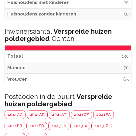
Huishoudens met kinderen
20
Huishoudens zonder kinderen
10
Inwonersaantal
Verspreide huizen
poldergebied
Ochten
Totaal
130
Mannen
70
Vrouwen
65
Postcoden in de buurt
Verspreide
huizen poldergebied
4041AC
4041AR
4041AT
4041CZ
4041EA
4041EB
4041ED
4043HA
4043JX
4043JZ