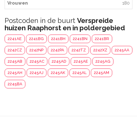
Vrouwen
180
Postcoden in de buurt
Verspreide
huizen Raaphorst en in poldergebied
2241AE
2241BG
2241BH
2241BN
2241BR
2242CZ
2242NP
2242PA
2242TZ
2242XZ
2245AA
2245AB
2245AC
2245AD
2245AE
2245AG
2245AH
2245AJ
2245AK
2245AL
2245AM
2245BA