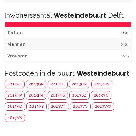
Inwonersaantal
Westeindebuurt
Delft
Totaal
460
Mannen
230
Vrouwen
225
Postcoden in de buurt
Westeindebuurt
2613GJ
2613GK
2613HL
2613HM
2613HN
2613HP
2613HR
2613HS
2613SZ
2613VC
2613VD
2613VS
2613VT
2613VV
2613VW
2613VX