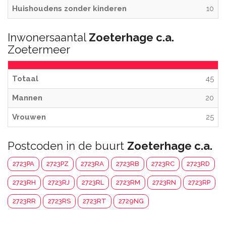
Huishoudens zonder kinderen
10
Inwonersaantal
Zoeterhage c.a.
Zoetermeer
Totaal
45
Mannen
20
Vrouwen
25
Postcoden in de buurt
Zoeterhage c.a.
2723PA
2723PZ
2723RA
2723RB
2723RC
2723RD
2723RH
2723RJ
2723RL
2723RM
2723RN
2723RP
2723RR
2723RS
2723RT
2729NG