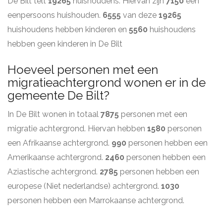
De Bilt telt
19265
huishoudens. Hiervan zijn
7150
een
eenpersoons huishouden.
6555
van deze
19265
huishoudens hebben kinderen en
5560
huishoudens
hebben geen kinderen in De Bilt
Hoeveel personen met een
migratieachtergrond wonen er in de
gemeente De Bilt?
In De Bilt wonen in totaal
7875
personen met een
migratie achtergrond. Hiervan hebben
1580
personen
een Afrikaanse achtergrond.
990
personen hebben een
Amerikaanse achtergrond.
2460
personen hebben een
Aziastische achtergrond.
2785
personen hebben een
europese (Niet nederlandse) achtergrond.
1030
personen hebben een Marrokaanse achtergrond.