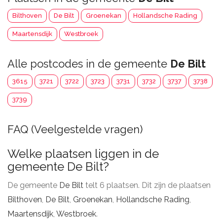
Bilthoven
De Bilt
Groenekan
Hollandsche Rading
Maartensdijk
Westbroek
Alle postcodes in de gemeente
De Bilt
3615
3721
3722
3723
3731
3732
3737
3738
3739
FAQ (Veelgestelde vragen)
Welke plaatsen liggen in de
gemeente De Bilt?
De gemeente
De Bilt
telt 6 plaatsen. Dit zijn de plaatsen
Bilthoven
,
De Bilt
,
Groenekan
,
Hollandsche Rading
,
Maartensdijk
,
Westbroek
.