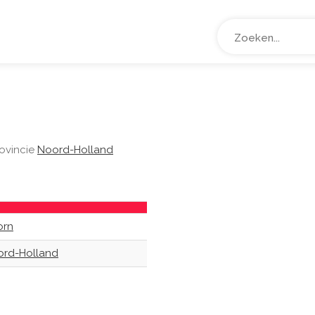
ovincie
Noord-Holland
orn
rd-Holland