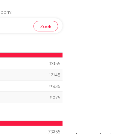
Hoorn:
Zoek
33155
12145
11935
9075
73255