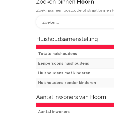
Zoeken binnen
Hoorn
Zoek naar een postcode of straat binnen 
Huishoudsamenstelling
Totale huishoudens
Eenpersoons huishoudens
Huishoudens met kinderen
Huishoudens zonder kinderen
Aantal inwoners van Hoorn
Aantal inwoners