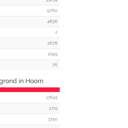
9760
4836
2
2678
2595
76
grond in Hoorn
17845
2715
3740