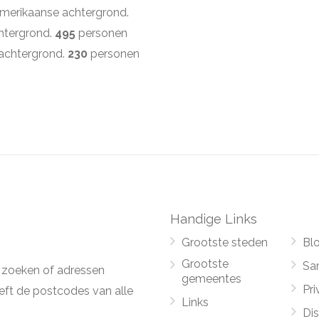
merikaanse achtergrond.
htergrond.
495
personen
 achtergrond.
230
personen
Handige Links
Grootste steden
Bl
Grootste
Sa
 zoeken of adressen
gemeentes
Pri
ft de postcodes van alle
Links
Di