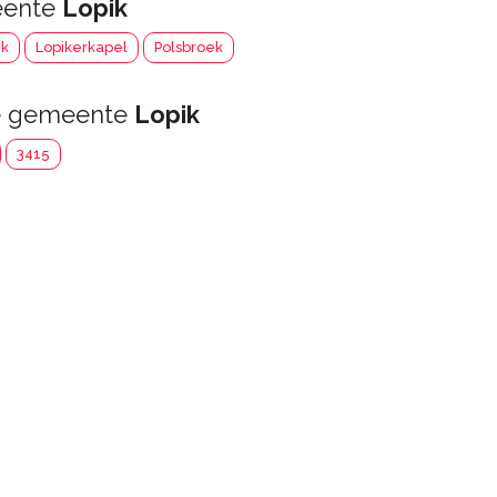
eente
Lopik
ik
Lopikerkapel
Polsbroek
de gemeente
Lopik
3415