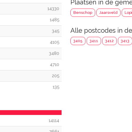
Plaatsen in de gem
14330
Benschop
Jaarsveld
Lop
1485
Alle postcodes in 
345
3405
3411
3412
3413
4105
3480
4710
205
135
14114
7661