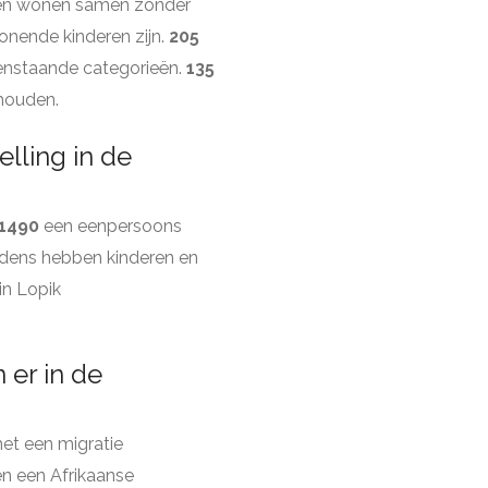
n wonen samen zonder
onende kinderen zijn.
205
enstaande categorieën.
135
shouden.
lling in de
1490
een eenpersoons
dens hebben kinderen en
in Lopik
er in de
t een migratie
n een Afrikaanse