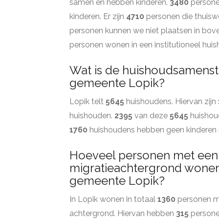
samen en hebben kinderen.
3480
persone
kinderen. Er zijn
4710
personen die thuisw
personen kunnen we niet plaatsen in bov
personen wonen in een institutioneel hui
Wat is de huishoudsamenste
gemeente Lopik?
Lopik telt
5645
huishoudens. Hiervan zijn
huishouden.
2395
van deze
5645
huishou
1760
huishoudens hebben geen kinderen 
Hoeveel personen met een
migratieachtergrond wonen 
gemeente Lopik?
In Lopik wonen in totaal
1360
personen me
achtergrond. Hiervan hebben
315
persone