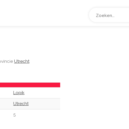
ovincie
Utrecht
Lopik
Utrecht
5