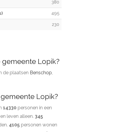
380
s)
495
230
de gemeente Lopik?
ijn de plaatsen
Benschop
,
e gemeente Lopik?
en
14330
personen in een
en leven alleen.
345
den.
4105
personen wonen