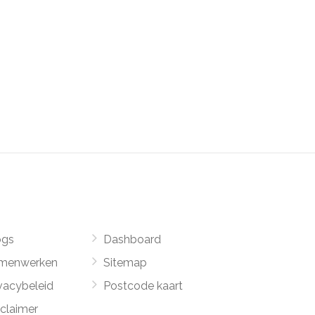
ogs
Dashboard
menwerken
Sitemap
vacybeleid
Postcode kaart
sclaimer