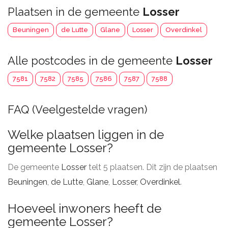
Plaatsen in de gemeente
Losser
Beuningen
de Lutte
Glane
Losser
Overdinkel
Alle postcodes in de gemeente
Losser
7581
7582
7585
7586
7587
7588
FAQ (Veelgestelde vragen)
Welke plaatsen liggen in de
gemeente Losser?
De gemeente
Losser
telt 5 plaatsen. Dit zijn de plaatsen
Beuningen
,
de Lutte
,
Glane
,
Losser
,
Overdinkel
.
Hoeveel inwoners heeft de
gemeente Losser?