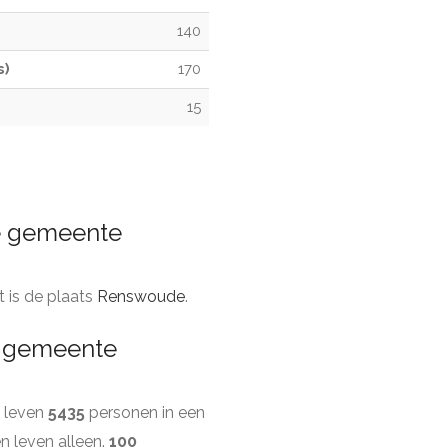
140
s)
170
15
de gemeente
it is de plaats
Renswoude
.
e gemeente
n leven
5435
personen in een
 leven alleen.
100