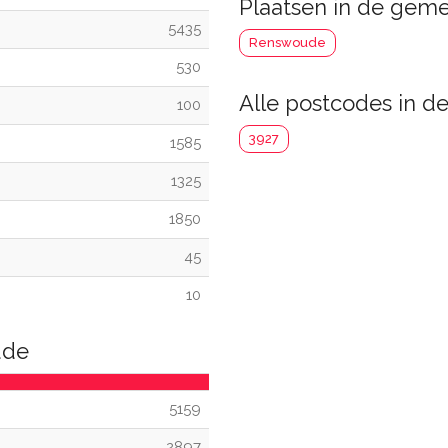
Plaatsen in de gem
5435
Renswoude
530
Alle postcodes in 
100
3927
1585
1325
1850
45
10
ude
5159
2897