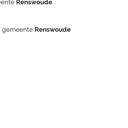
eente
Renswoude
de gemeente
Renswoude