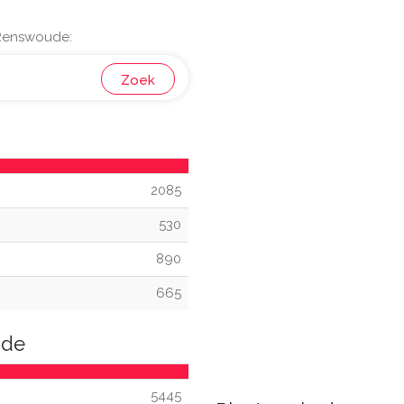
 Renswoude:
Zoek
2085
530
890
665
ude
5445