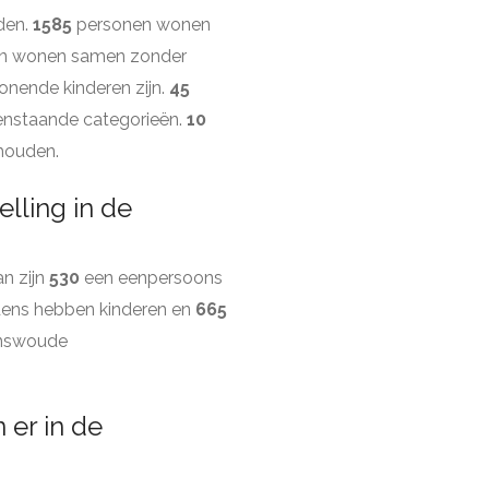
den.
1585
personen wonen
n wonen samen zonder
onende kinderen zijn.
45
enstaande categorieën.
10
shouden.
lling in de
n zijn
530
een eenpersoons
ens hebben kinderen en
665
enswoude
er in de