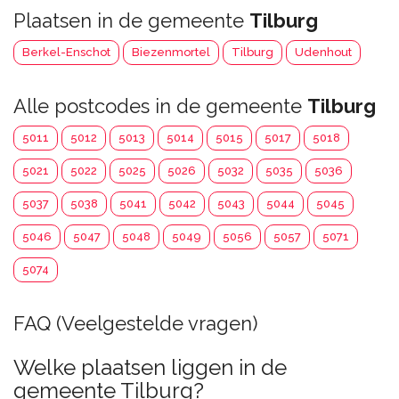
Plaatsen in de gemeente
Tilburg
Berkel-Enschot
Biezenmortel
Tilburg
Udenhout
Alle postcodes in de gemeente
Tilburg
5011
5012
5013
5014
5015
5017
5018
5021
5022
5025
5026
5032
5035
5036
5037
5038
5041
5042
5043
5044
5045
5046
5047
5048
5049
5056
5057
5071
5074
FAQ (Veelgestelde vragen)
Welke plaatsen liggen in de
gemeente Tilburg?