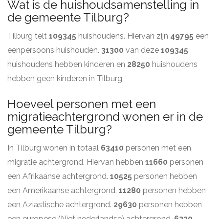
Wat is de huishoudsamenstelling in
de gemeente Tilburg?
Tilburg telt
109345
huishoudens. Hiervan zijn
49795
een
eenpersoons huishouden.
31300
van deze
109345
huishoudens hebben kinderen en
28250
huishoudens
hebben geen kinderen in Tilburg
Hoeveel personen met een
migratieachtergrond wonen er in de
gemeente Tilburg?
In Tilburg wonen in totaal
63410
personen met een
migratie achtergrond. Hiervan hebben
11660
personen
een Afrikaanse achtergrond.
10525
personen hebben
een Amerikaanse achtergrond.
11280
personen hebben
een Aziastische achtergrond.
29630
personen hebben
een europese (Niet nederlandse) achtergrond.
6220