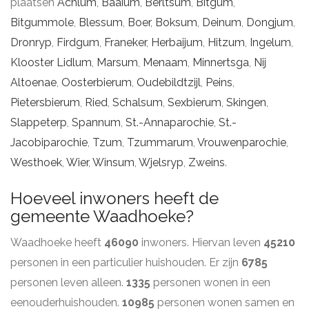
plaatsen
Achlum
,
Baaium
,
Berltsum
,
Bitgum
,
Bitgummole
,
Blessum
,
Boer
,
Boksum
,
Deinum
,
Dongjum
,
Dronryp
,
Firdgum
,
Franeker
,
Herbaijum
,
Hitzum
,
Ingelum
,
Klooster Lidlum
,
Marsum
,
Menaam
,
Minnertsga
,
Nij
Altoenae
,
Oosterbierum
,
Oudebildtzijl
,
Peins
,
Pietersbierum
,
Ried
,
Schalsum
,
Sexbierum
,
Skingen
,
Slappeterp
,
Spannum
,
St.-Annaparochie
,
St.-
Jacobiparochie
,
Tzum
,
Tzummarum
,
Vrouwenparochie
,
Westhoek
,
Wier
,
Winsum
,
Wjelsryp
,
Zweins
.
Hoeveel inwoners heeft de
gemeente Waadhoeke?
Waadhoeke heeft
46090
inwoners. Hiervan leven
45210
personen in een particulier huishouden. Er zijn
6785
personen leven alleen.
1335
personen wonen in een
eenouderhuishouden.
10985
personen wonen samen en