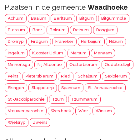
Plaatsen in de gemeente
Waadhoeke
Achlum
Baaium
Berltsum
Bitgum
Bitgummole
Blessum
Boer
Boksum
Deinum
Dongjum
Dronryp
Firdgum
Franeker
Herbaijum
Hitzum
Ingelum
Klooster Lidlum
Marsum
Menaam
Minnertsga
Nij Altoenae
Oosterbierum
Oudebildtzijl
Peins
Pietersbierum
Ried
Schalsum
Sexbierum
Skingen
Slappeterp
Spannum
St.-Annaparochie
St.-Jacobiparochie
Tzum
Tzummarum
Vrouwenparochie
Westhoek
Wier
Winsum
Wjelsryp
Zweins