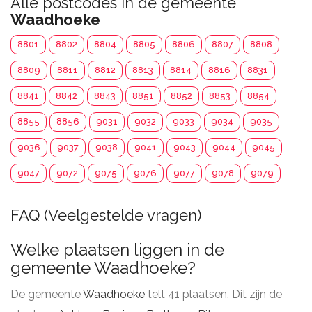
Alle postcodes in de gemeente
Waadhoeke
8801
8802
8804
8805
8806
8807
8808
8809
8811
8812
8813
8814
8816
8831
8841
8842
8843
8851
8852
8853
8854
8855
8856
9031
9032
9033
9034
9035
9036
9037
9038
9041
9043
9044
9045
9047
9072
9075
9076
9077
9078
9079
FAQ (Veelgestelde vragen)
Welke plaatsen liggen in de
gemeente Waadhoeke?
De gemeente
Waadhoeke
telt 41 plaatsen. Dit zijn de