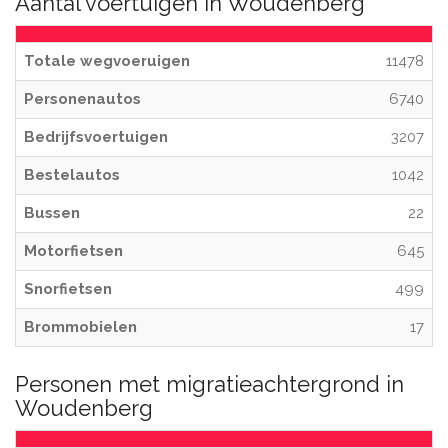
Aantal voertuigen in Woudenberg
Totale wegvoeruigen
11478
Personenautos
6740
Bedrijfsvoertuigen
3207
Bestelautos
1042
Bussen
22
Motorfietsen
645
Snorfietsen
499
Brommobielen
17
Personen met migratieachtergrond in
Woudenberg