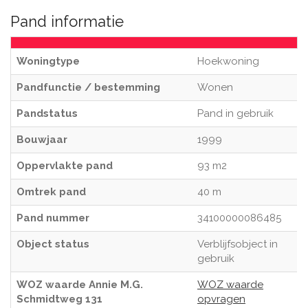
Pand informatie
Woningtype
Hoekwoning
Pandfunctie / bestemming
Wonen
Pandstatus
Pand in gebruik
Bouwjaar
1999
Oppervlakte pand
93 m2
Omtrek pand
40 m
Pand nummer
34100000086485
Object status
Verblijfsobject in
gebruik
WOZ waarde Annie M.G.
WOZ waarde
Schmidtweg 131
opvragen