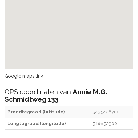
Google maps link
GPS coordinaten van
Annie M.G.
Schmidtweg 133
Breedtegraad (latitude)
52.35426700
Lengtegraad (longitude)
5.18652900