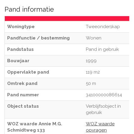
Pand informatie
Woningtype
Tweeonder1kap
Pandfunctie / bestemming
Wonen
Pandstatus
Pand in gebruik
Bouwjaar
1999
Oppervlakte pand
119 m2
Omtrek pand
50 m
Pand nummer
34100000086614
Object status
Verblijfsobject in
gebruik
WOZ waarde Annie M.G.
WOZ waarde
Schmidtweg 133
opvragen