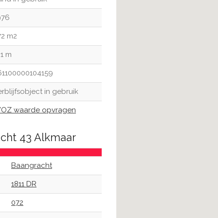
976
72 m2
01 m
61100000104159
rblijfsobject in gebruik
OZ waarde opvragen
acht 43 Alkmaar
Baangracht
1811 DR
072