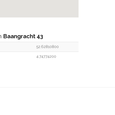
an
Baangracht 43
52.62810800
4.74774200