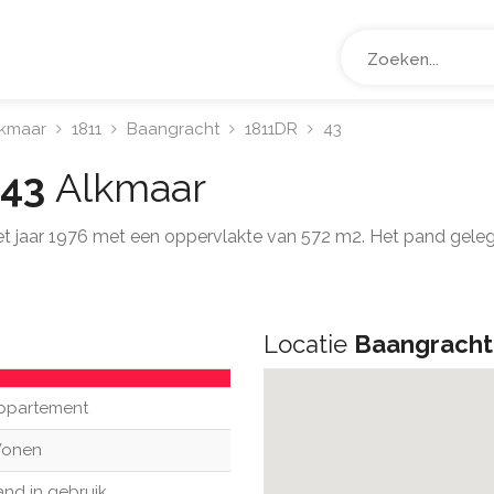
lkmaar
1811
Baangracht
1811DR
43
 43
Alkmaar
het jaar 1976 met een oppervlakte van 572 m2. Het pand gel
Locatie
Baangracht
ppartement
onen
and in gebruik