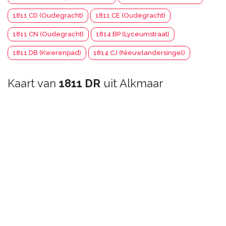
1811 CD (Oudegracht)
1811 CE (Oudegracht)
1811 CN (Oudegracht)
1814 BP (Lyceumstraat)
1811 DB (Kwerenpad)
1814 CJ (Nieuwlandersingel)
Kaart van
1811 DR
uit Alkmaar