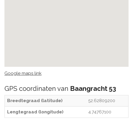
Google maps link
GPS coordinaten van
Baangracht 53
Breedtegraad (latitude)
52.62809200
Lengtegraad (longitude)
4.74767100