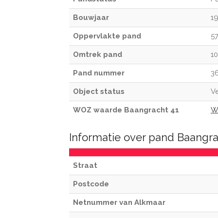
Bouwjaar
1
Oppervlakte pand
5
Omtrek pand
1
Pand nummer
3
Object status
Ve
WOZ waarde Baangracht 41
W
Informatie over pand Baangr
Straat
Postcode
Netnummer van Alkmaar