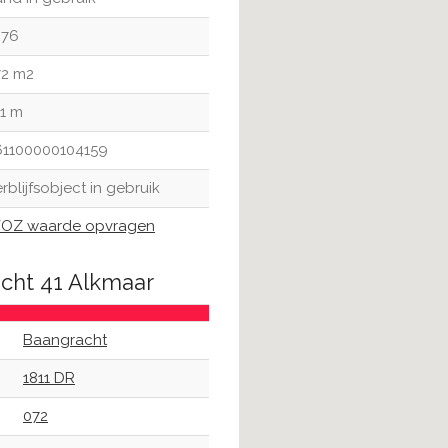
976
72 m2
01 m
61100000104159
rblijfsobject in gebruik
OZ waarde opvragen
acht 41 Alkmaar
Baangracht
1811 DR
072