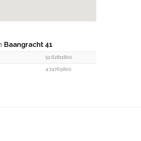
an
Baangracht 41
52.62811800
4.74769800