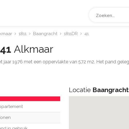
lkmaar
1811
Baangracht
1811DR
41
 41
Alkmaar
het jaar 1976 met een oppervlakte van 572 m2. Het pand gel
Locatie
Baangracht
ppartement
onen
nd in gebruik