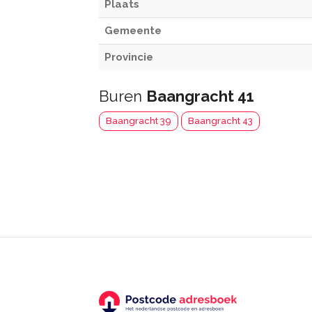
Plaats
Gemeente
Provincie
Buren
Baangracht 41
Baangracht 39
Baangracht 43