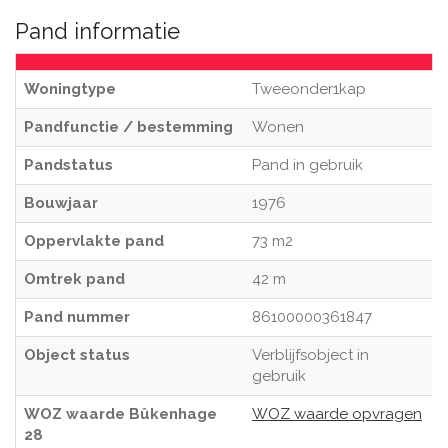
Pand informatie
Woningtype
Tweeonder1kap
Pandfunctie / bestemming
Wonen
Pandstatus
Pand in gebruik
Bouwjaar
1976
Oppervlakte pand
73 m2
Omtrek pand
42 m
Pand nummer
86100000361847
Object status
Verblijfsobject in
gebruik
WOZ waarde Bûkenhage
WOZ waarde opvragen
28