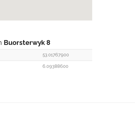
an
Buorsterwyk 8
53.01767900
6.09388600