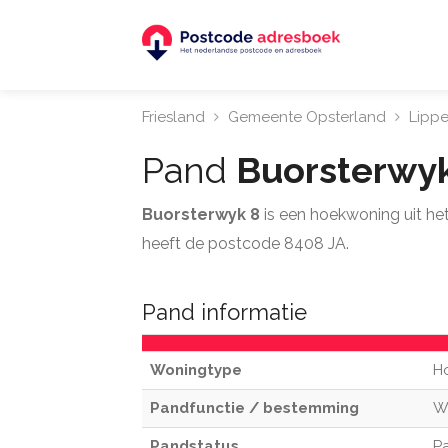
Friesland
Gemeente Opsterland
Lipp
Pand
Buorsterwy
Buorsterwyk 8
is een hoekwoning uit h
heeft de postcode 8408 JA.
Pand informatie
Woningtype
H
Pandfunctie / bestemming
W
Pandstatus
Pa