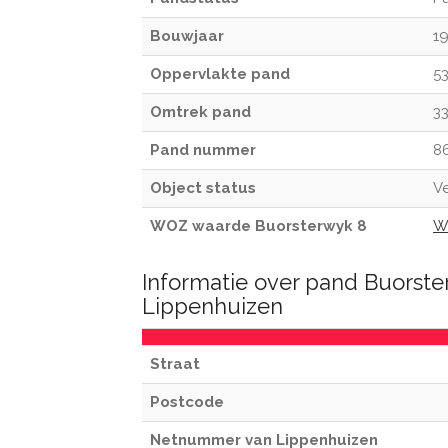
Bouwjaar
1
Oppervlakte pand
5
Omtrek pand
3
Pand nummer
8
Object status
Ve
WOZ waarde Buorsterwyk 8
W
Informatie over pand Buorste
Lippenhuizen
Straat
Postcode
Netnummer van Lippenhuizen