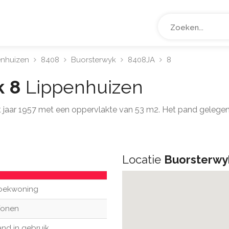
enhuizen
8408
Buorsterwyk
8408JA
8
k 8
Lippenhuizen
et jaar 1957 met een oppervlakte van 53 m2. Het pand gelege
Locatie
Buorsterwy
oekwoning
onen
nd in gebruik