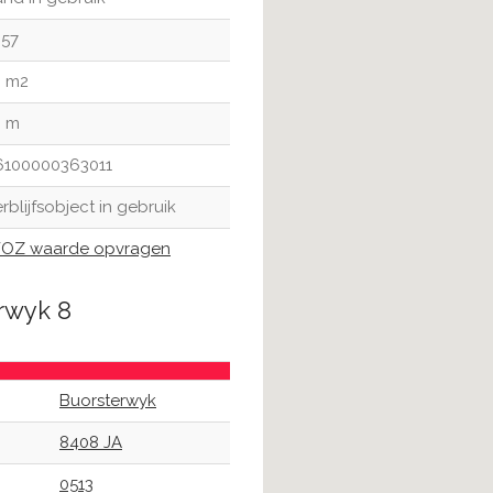
957
3 m2
3 m
6100000363011
rblijfsobject in gebruik
OZ waarde opvragen
rwyk 8
Buorsterwyk
8408 JA
0513