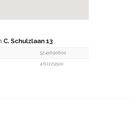
an
C. Schulzlaan 13
52.41690600
4.62229500