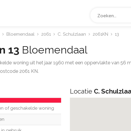
Bloemendaal
2061
C. Schulzlaan
2061KN
13
an 13
Bloemendaal
akelde woning uit het jaar 1960 met een oppervlakte van 56 
postcode 2061 KN.
Locatie
C. Schulzla
en of geschakelde woning
en
in gebruik