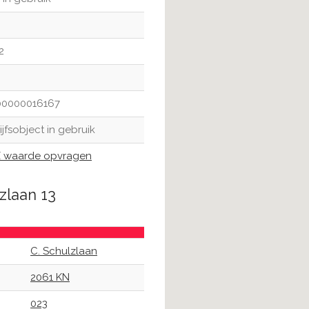
2
00000016167
ijfsobject in gebruik
waarde opvragen
zlaan 13
C. Schulzlaan
2061 KN
023