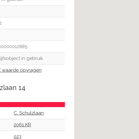
2
00000012885
ijfsobject in gebruik
waarde opvragen
zlaan 14
C. Schulzlaan
2061 KR
023