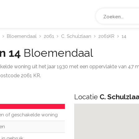
Bloemendaal
2061
C. Schulzlaan
2061KR
14
an 14
Bloemendaal
akelde woning uit het jaar 1930 met een oppervlakte van 47 
postcode 2061 KR.
Locatie
C. Schulzla
en of geschakelde woning
en
 in gebruik