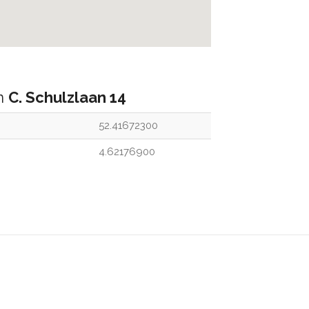
an
C. Schulzlaan 14
52.41672300
4.62176900