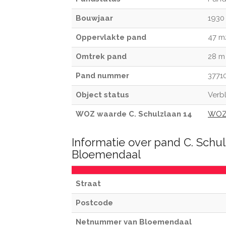
Bouwjaar
1930
Oppervlakte pand
47 m
Omtrek pand
28 m
Pand nummer
3771
Object status
Verbl
WOZ waarde C. Schulzlaan 14
WOZ 
Informatie over pand C. Schul
Bloemendaal
Straat
Postcode
Netnummer van Bloemendaal