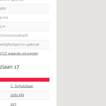
960
9 m2
1 m
77100000016406
erblijfsobject in gebruik
OZ waarde opvragen
zlaan 17
C. Schulzlaan
2061 KN
023