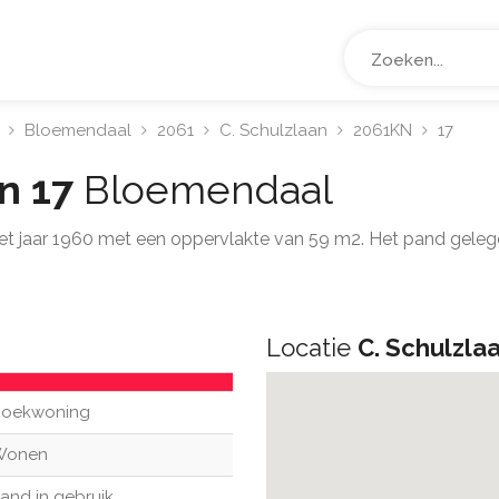
Bloemendaal
2061
C. Schulzlaan
2061KN
17
an 17
Bloemendaal
het jaar 1960 met een oppervlakte van 59 m2. Het pand gele
Locatie
C. Schulzla
oekwoning
Wonen
and in gebruik