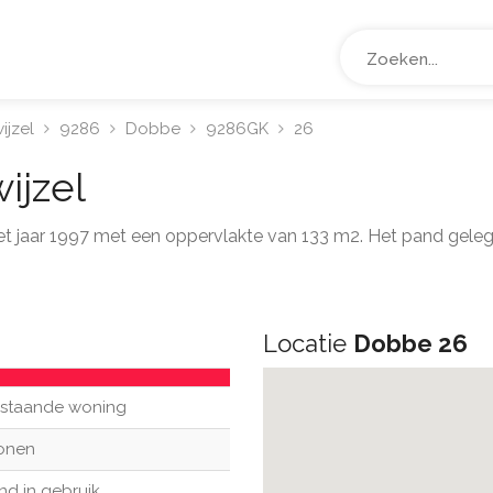
ijzel
9286
Dobbe
9286GK
26
ijzel
 het jaar 1997 met een oppervlakte van 133 m2. Het pand gele
Locatie
Dobbe 26
ijstaande woning
onen
nd in gebruik