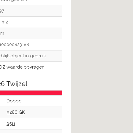
97
3 m2
 m
100000823188
rblijfsobject in gebruik
Z waarde opvragen
6 Twijzel
Dobbe
9286 GK
0511