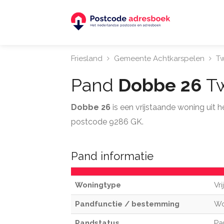
Friesland
Gemeente Achtkarspelen
Tw
Pand
Dobbe 26
Tw
Dobbe 26
is een vrijstaande woning uit
postcode 9286 GK.
Pand informatie
Woningtype
Vr
Pandfunctie / bestemming
W
Pandstatus
Pa