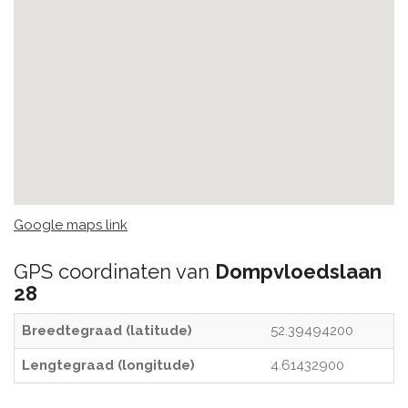
Google maps link
GPS coordinaten van
Dompvloedslaan
28
Breedtegraad (latitude)
52.39494200
Lengtegraad (longitude)
4.61432900