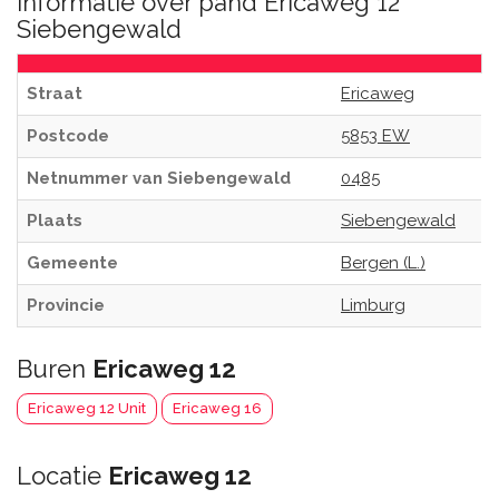
Informatie over pand Ericaweg 12
Siebengewald
Straat
Ericaweg
Postcode
5853 EW
Netnummer van Siebengewald
0485
Plaats
Siebengewald
Gemeente
Bergen (L.)
Provincie
Limburg
Buren
Ericaweg 12
Ericaweg 12 Unit
Ericaweg 16
Locatie
Ericaweg 12