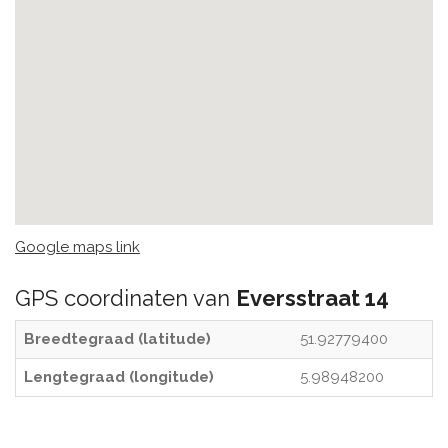
Google maps link
GPS coordinaten van
Eversstraat 14
Breedtegraad (latitude)
51.92779400
Lengtegraad (longitude)
5.98948200