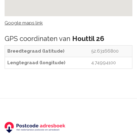
Google maps link
GPS coordinaten van
Houttil 26
Breedtegraad (latitude)
52.63166800
Lengtegraad (longitude)
4.74994100