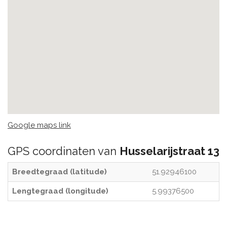
Google maps link
GPS coordinaten van
Husselarijstraat 13
Breedtegraad (latitude)
51.92946100
Lengtegraad (longitude)
5.99376500