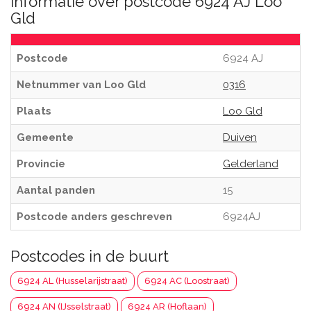
Informatie over postcode 6924 AJ Loo
Gld
Postcode
6924 AJ
Netnummer van Loo Gld
0316
Plaats
Loo Gld
Gemeente
Duiven
Provincie
Gelderland
Aantal panden
15
Postcode anders geschreven
6924AJ
Postcodes in de buurt
6924 AL (Husselarijstraat)
6924 AC (Loostraat)
6924 AN (IJsselstraat)
6924 AR (Hoflaan)