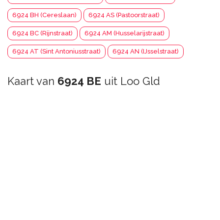
6924 BH (Cereslaan)
6924 AS (Pastoorstraat)
6924 BC (Rijnstraat)
6924 AM (Husselarijstraat)
6924 AT (Sint Antoniusstraat)
6924 AN (IJsselstraat)
Kaart van
6924 BE
uit Loo Gld