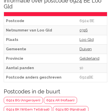
Informatie over postcode 6924 BE Loo
Gld
Postcode
6924 BE
Netnummer van Loo Gld
0316
Plaats
Loo Gld
Gemeente
Duiven
Provincie
Gelderland
Aantal panden
10
Postcode anders geschreven
6924BE
Postcodes in de buurt
6924 BG (Angeroyen)
6924 AR (Hoflaan)
6924 BK (Willem Tellstraat)
6924 BD (Rijnstraat)