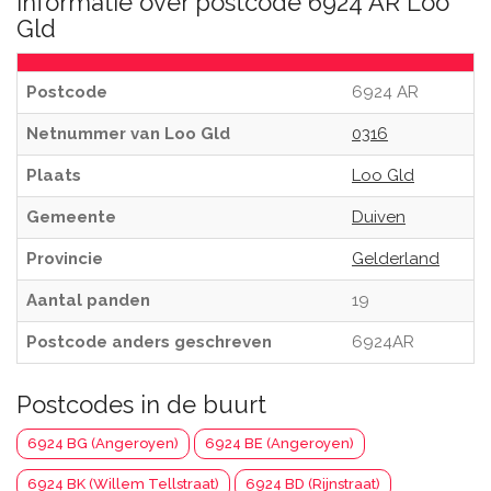
Informatie over postcode 6924 AR Loo
Gld
Postcode
6924 AR
Netnummer van Loo Gld
0316
Plaats
Loo Gld
Gemeente
Duiven
Provincie
Gelderland
Aantal panden
19
Postcode anders geschreven
6924AR
Postcodes in de buurt
6924 BG (Angeroyen)
6924 BE (Angeroyen)
6924 BK (Willem Tellstraat)
6924 BD (Rijnstraat)