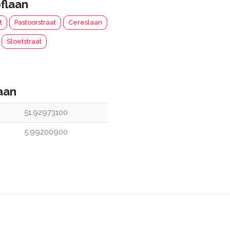
flaan
t
Pastoorstraat
Cereslaan
Sloetstraat
aan
51.92973100
5.99200900