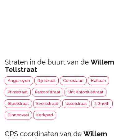
Straten in de buurt van de
Willem
Tellstraat
Angeroyen
Rijnstraat
Cereslaan
Hoflaan
Prinsstraat
Pastoorstraat
Sint Antoniusstraat
Sloetstraat
Eversstraat
IJsselstraat
't Grieth
Binnenwei
Kerkpad
GPS coordinaten van de
Willem