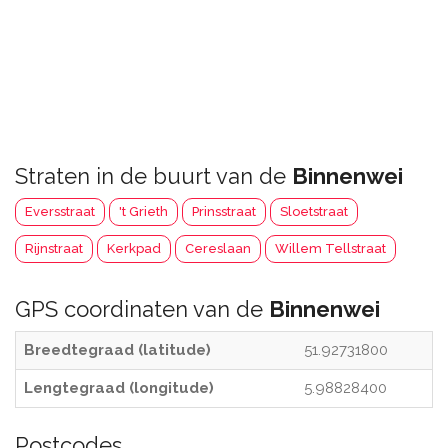
Straten in de buurt van de
Binnenwei
Eversstraat
't Grieth
Prinsstraat
Sloetstraat
Rijnstraat
Kerkpad
Cereslaan
Willem Tellstraat
GPS coordinaten van de
Binnenwei
Breedtegraad (latitude)
51.92731800
Lengtegraad (longitude)
5.98828400
Postcodes