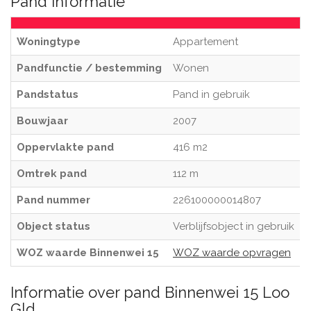
Pand informatie
Woningtype
Appartement
Pandfunctie / bestemming
Wonen
Pandstatus
Pand in gebruik
Bouwjaar
2007
Oppervlakte pand
416 m2
Omtrek pand
112 m
Pand nummer
226100000014807
Object status
Verblijfsobject in gebruik
WOZ waarde Binnenwei 15
WOZ waarde opvragen
Informatie over pand Binnenwei 15 Loo
Gld