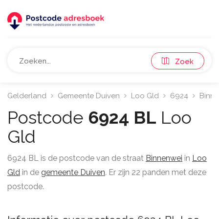
Zoek
Gelderland
Gemeente Duiven
Loo Gld
6924
Binn
Postcode
6924 BL
Loo
Gld
6924 BL is de postcode van de straat
Binnenwei
in
Loo
Gld
in de
gemeente Duiven
. Er zijn 22 panden met deze
postcode.