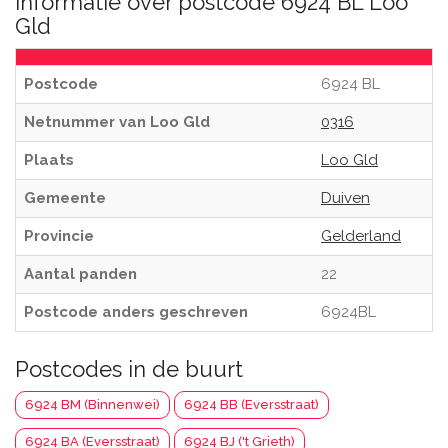
Informatie over postcode 6924 BL Loo
Gld
Postcode
6924 BL
Netnummer van Loo Gld
0316
Plaats
Loo Gld
Gemeente
Duiven
Provincie
Gelderland
Aantal panden
22
Postcode anders geschreven
6924BL
Postcodes in de buurt
6924 BM (Binnenwei)
6924 BB (Eversstraat)
6924 BA (Eversstraat)
6924 BJ ('t Grieth)